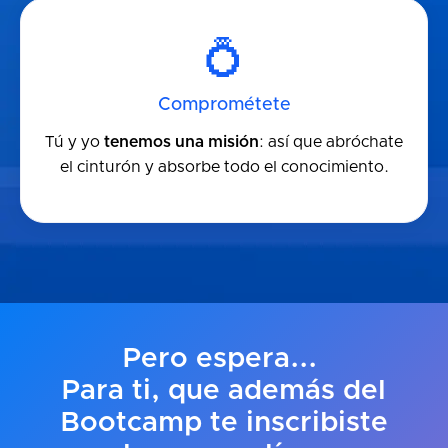
💍
Comprométete
Tú y yo
tenemos una misión
: así que abróchate
el cinturón y absorbe todo el conocimiento.
Pero espera...
Para ti, que además del
Bootcamp te inscribiste