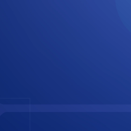
¡Felicidades,
Mercatitlense! 🥳
Mírate, qué bien te ves llevando tu negocio al
futuro. 😎
Estoy muy orgulloso de ti porque hoy
has tomado la
decisión correcta uniéndote a los miles de
mercatitlenses que han transformado su negocio
gracias a la Inteligencia Artificial. ¡Te prometo que no te
vas a arrepentir!