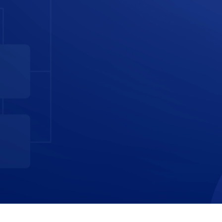
Verás que al terminar el Bootcamp, tu negocio, tu forma
de trabajar y tus ventas ¡no volverán a ser las mismas!
🔥
Te dejo un mensajito de bienvenida aquí abajo 👇